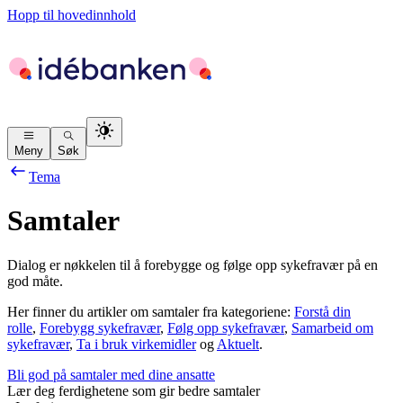
Hopp til hovedinnhold
Meny
Søk
Tema
Samtaler
Dialog er nøkkelen til å forebygge og følge opp sykefravær på en
god måte.
Her finner du artikler om samtaler fra kategoriene:
Forstå din
rolle
,
Forebygg sykefravær
,
Følg opp sykefravær
,
Samarbeid om
sykefravær
,
Ta i bruk virkemidler
og
Aktuelt
.
Bli god på samtaler med dine ansatte
Lær deg ferdighetene som gir bedre samtaler