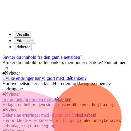
Vis alle
Erfaringer
Nyheter
Savner du innhold fra den gamle nettsiden?
Bruker du innhold fra Idébanken, men finner det ikke? Finn ut mer
her.
Nyheter
Hvilke endringer har vi gjort med Idébanken?
Vår nye nettside er nå klar. Her er en forklaring på noen av
endringene.
Nyheter
Si din mening om den nye Idébanken
Vi lager en helt ny tjeneste og ønsker tilbakemelding fra deg.
Nyheter
Deler sine erfaringer med «Lynkurs i HelseIArbeid»
Her brukte de «Lynkurset» for å få i gang praten om sykefravær,
helseplager og tilrettelegging.
Erfaringer