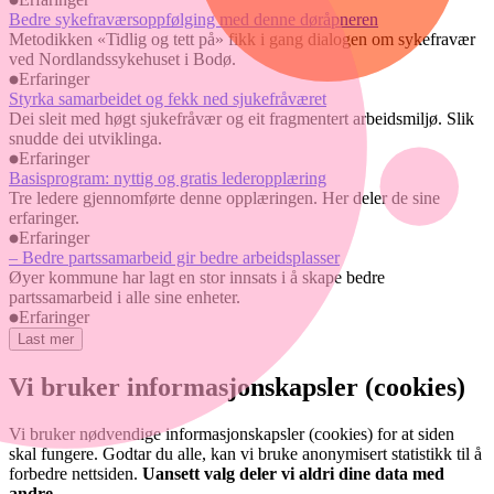
Bedre sykefraværsoppfølging med denne døråpneren
Metodikken «Tidlig og tett på» fikk i gang dialogen om sykefravær
ved Nordlandssykehuset i Bodø.
Erfaringer
Styrka samarbeidet og fekk ned sjukefråværet
Dei sleit med høgt sjukefråvær og eit fragmentert arbeidsmiljø. Slik
snudde dei utviklinga.
Erfaringer
Basisprogram: nyttig og gratis lederopplæring
Tre ledere gjennomførte denne opplæringen. Her deler de sine
erfaringer.
Erfaringer
– Bedre partssamarbeid gir bedre arbeidsplasser
Øyer kommune har lagt en stor innsats i å skape bedre
partssamarbeid i alle sine enheter.
Erfaringer
Last mer
Vi bruker informasjonskapsler (cookies)
Vi bruker nødvendige informasjonskapsler (cookies) for at siden
skal fungere. Godtar du alle, kan vi bruke anonymisert statistikk til å
forbedre nettsiden.
Uansett valg deler vi aldri dine data med
andre.