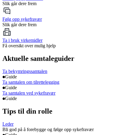
Slik går dere frem
Følg opp sykefravær
Slik går dere frem
Ta i bruk virkemidler
Få oversikt over mulig hjelp
Aktuelle samtaleguider
Ta bekymringssamtalen
Guide
Ta samtalen om tilrettelegging
Guide
Ta samtalen ved sykefravær
Guide
Tips til din rolle
Leder
Bli god på å forebygge og følge opp sykefravær
Guide