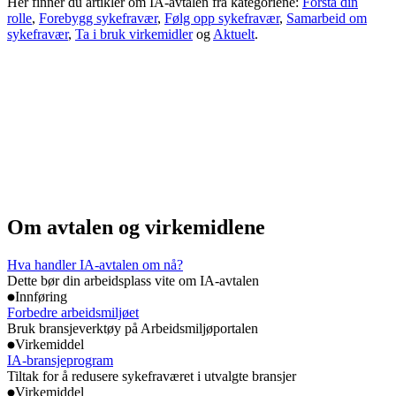
Her finner du artikler om IA-avtalen fra kategoriene:
Forstå din
rolle
,
Forebygg sykefravær
,
Følg opp sykefravær
,
Samarbeid om
sykefravær
,
Ta i bruk virkemidler
og
Aktuelt
.
Om avtalen og virkemidlene
Hva handler IA-avtalen om nå?
Dette bør din arbeidsplass vite om IA-avtalen
Innføring
Forbedre arbeidsmiljøet
Bruk bransjeverktøy på Arbeidsmiljøportalen
Virkemiddel
IA-bransjeprogram
Tiltak for å redusere sykefraværet i utvalgte bransjer
Virkemiddel