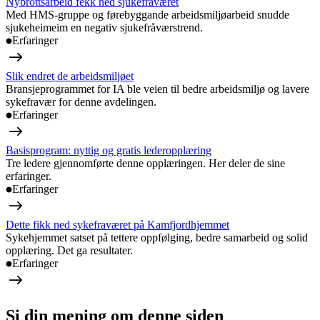
Nybrottsarbeid fekk ned sjukefråværet
Med HMS-gruppe og førebyggande arbeidsmiljøarbeid snudde
sjukeheimeim en negativ sjukefråværstrend.
Erfaringer
Slik endret de arbeidsmiljøet
Bransjeprogrammet for IA ble veien til bedre arbeidsmiljø og lavere
sykefravær for denne avdelingen.
Erfaringer
Basisprogram: nyttig og gratis lederopplæring
Tre ledere gjennomførte denne opplæringen. Her deler de sine
erfaringer.
Erfaringer
Dette fikk ned sykefraværet på Kamfjordhjemmet
Sykehjemmet satset på tettere oppfølging, bedre samarbeid og solid
opplæring. Det ga resultater.
Erfaringer
Si din mening om denne siden