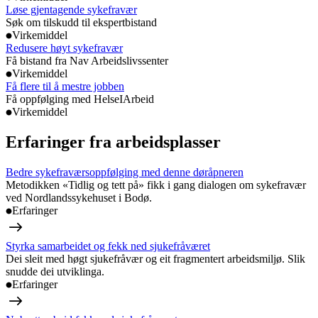
Løse gjentagende sykefravær
Søk om tilskudd til ekspertbistand
Virkemiddel
Redusere høyt sykefravær
Få bistand fra Nav Arbeidslivssenter
Virkemiddel
Få flere til å mestre jobben
Få oppfølging med HelseIArbeid
Virkemiddel
Erfaringer fra arbeidsplasser
Bedre sykefraværsoppfølging med denne døråpneren
Metodikken «Tidlig og tett på» fikk i gang dialogen om sykefravær
ved Nordlandssykehuset i Bodø.
Erfaringer
Styrka samarbeidet og fekk ned sjukefråværet
Dei sleit med høgt sjukefråvær og eit fragmentert arbeidsmiljø. Slik
snudde dei utviklinga.
Erfaringer