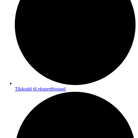
Tilskudd til ekspertbistand