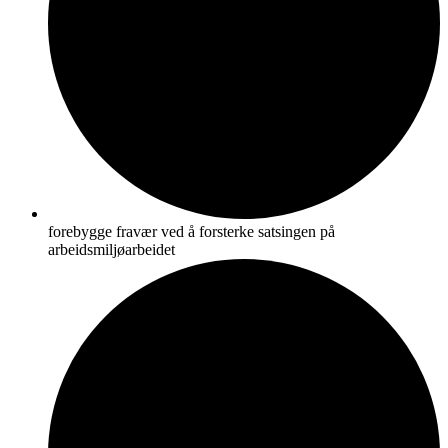
forebygge fravær ved å forsterke satsingen på
arbeidsmiljøarbeidet