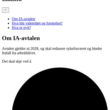
Om IA-avtalen
Hva blir videreført og forsterket?
Hva er nytt?
Om IA-avtalen
Avtalen gjelder ut 2028, og skal redusere sykefraværet og hindre
frafall fra arbeidslivet.
Det skal skje ved å