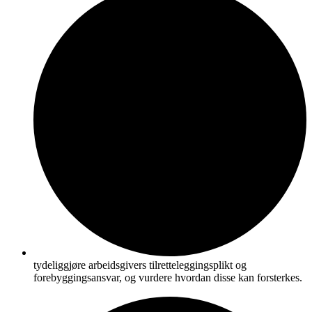
tydeliggjøre arbeidsgivers tilretteleggingsplikt og
forebyggingsansvar, og vurdere hvordan disse kan forsterkes.