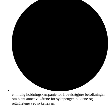
en mulig holdningskampanje for å bevisstgjøre befolkningen
om blant annet vilkårene for sykepenger, pliktene og
rettighetene ved sykefravær.