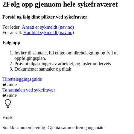
2
Følg opp gjennom hele sykefraværet
Forstå og følg dine plikter ved sykefravær
For leder:
Ansatt er sykmeldt (nav.no)
For ansatt:
Har blitt sykmeldt (nav.no)
Følg opp
Inviter til samtale, bli enige om tilrettelegging og fyll ut
oppfølgingsplan.
Prøv ut tilpasninger av arbeidet, og juster underveis
Dokumenter samtaler og tiltak
Tilretteleggingsguide
Guide
Ta samtalen ved sykefravær
Guide
Husk
Snakk sammen jevnlig. Gjenta samme fremgangsmåte.