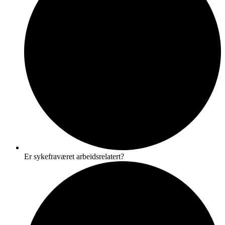
Er sykefraværet arbeidsrelatert?